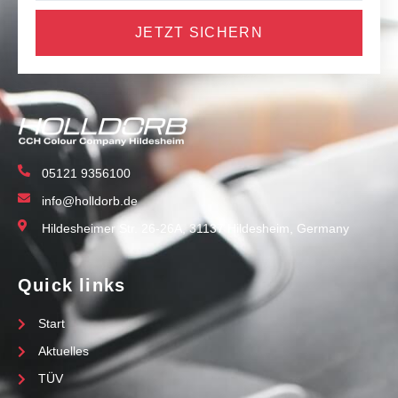
JETZT SICHERN
05121 9356100
info@holldorb.de
Hildesheimer Str. 26-26A, 31137 Hildesheim, Germany
Quick links
Start
Aktuelles
TÜV