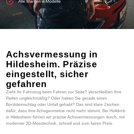
Alle Marken & Modelle
Achsvermessung in
Hildesheim. Präzise
eingestellt, sicher
gefahren
Zieht Ihr Fahrzeug beim Fahren zur Seite? Verschleißen Ihre
Reifen ungleichmäßig? Oder haben Sie gerade einen
Bordsteinschlag oder Unfall gehabt? Das sind klare Zeichen
dafür, dass Ihre Achsgeometrie nicht mehr stimmt. Bei Holldorb
in Hildesheim führen wir präzise Achsvermessungen durch, mit
moderner 3D-Messtechnik, schnell und zum fairen Preis.