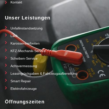
Kontakt
Unser Leistungen
Unfallinstandsetzung
Lack
Karosseriearbeiten
KFZ-Mechanik-Service
Scheiben-Service
Achsvermessung
Leasingrückgaben & Fahrzeugaufbereitung
Smart Repair
Elektrofahrzeuge
Öffnungszeiten