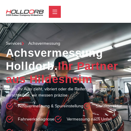
Services
Achsvermessung
Achsvermessung
Holldorb.
Ihr Partner
aus Hildesheim
Wenn Ihr Auto zieht, vibriert oder die Reifen ungleichmäßig
verschleißen, wir messen präzise.
Achsvermessung & Spureinstellung
Sturzkorrektur
Fahrwerksdiagnose
Vermessung nach Unfall