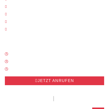
Scheiben-Service
Achsvermessung
Leasingrückgaben & Fahrzeugaufbereitung
Smart Repair
Elektrofahrzeuge
Öffnungszeiten
Mo. - Do. 07:00 - 17:00
Fr. 07:00 - 16:00
Wochenende | Geschlossen
JETZT ANRUFEN
Impressum
Datenschutz
© 2026 Holldorb. Alle Rechte