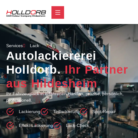
Services
Lack
Autolackiererei
Holldorb.
Ihr Partner
aus Hildesheim
Ihr Fahrzeuglack in erfahrenen Händen, präzise, persönlich,
professionell.
Lackierung
Teillackierung
Spot-Repair
Effekt-Lackierung
Lack-Check