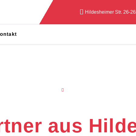
Hildesheimer Str. 26-2
ontakt
Services
Smart Repair
t Repair Holl
rtner aus Hil