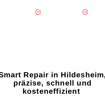
Kleine Schäden. Große Wirkung. Schnell behoben.
en ohne Lackschaden
Steinschlag-Reparatur
Innenr
Smart Repair in Hildesheim
präzise, schnell und
kosteneffizient