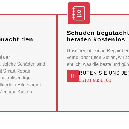
e
Schaden begutachte
 macht den
beraten kostenlos.
Unsicher, ob Smart Repair be
f der
vorbei oder rufen Sie an, wi
, solche Schäden sind
ehrlich, was die beste und gün
it Smart Repair
RUFEN SIE UNS JE
ohne aufwendige
05121 9356100
ldorb in Hildesheim
Zeit und Kosten