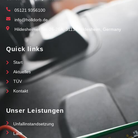
05121 9356100
info@holldorb.de
Hildesheimer Str. 26-26A, 31137 Hildesheim, Germany
Quick links
Start
Aktuelles
TÜV
Kontakt
Unser Leistungen
Unfallinstandsetzung
Lack